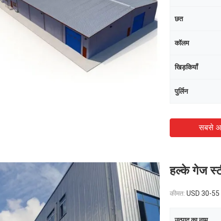
छत
कॉलम
खिड़कियाँ
पुर्लिन
सबसे अ
हल्के गेज स्
कीमत:
USD 30-55 p
उत्पाद का नाम