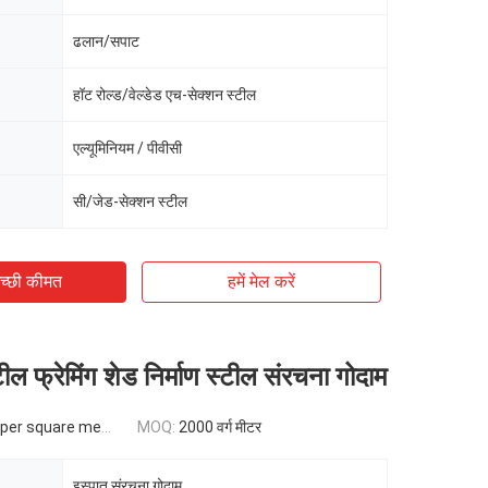
ढलान/सपाट
हॉट रोल्ड/वेल्डेड एच-सेक्शन स्टील
एल्यूमिनियम / पीवीसी
सी/जेड-सेक्शन स्टील
च्छी कीमत
हमें मेल करें
टील फ्रेमिंग शेड निर्माण स्टील संरचना गोदाम
er square meter
MOQ:
2000 वर्ग मीटर
इस्पात संरचना गोदाम