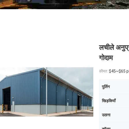
लचीले अनुप्
गोदाम
कीमत:
$45~$65 p
पुर्लिन
खिड़कियाँ
उठाना