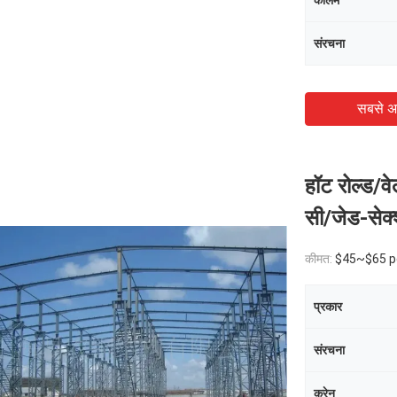
कॉलम
संरचना
सबसे अ
हॉट रोल्ड/वे
सी/जेड-सेक
कीमत:
$45~$65 p
प्रकार
संरचना
क्रेन