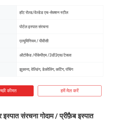
हॉट रोल्ड/वेल्डेड एच-सेक्शन स्टील
पोर्टल इस्पात संरचना
एल्यूमिनियम / पीवीसी
ऑटोकैड /पीकेपीएम /3डी3एस/टेक्ला
झुकाना, वेल्डिंग, डेकोलिंग, कटिंग, पंचिंग
च्छी कीमत
हमें मेल करें
स्पात संरचना गोदाम / प्रीफ़ैब इस्पात