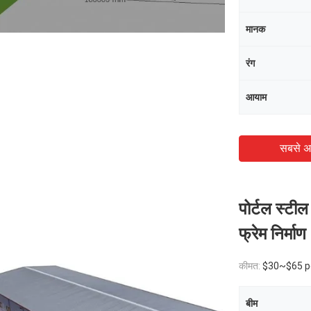
मानक
रंग
आयाम
सबसे अ
पोर्टल स्टील
फ्रेम निर्माण
कीमत:
$30~$65 p
बीम