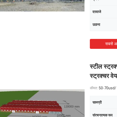
दरवाजे
उठाना
सबसे अ
स्टील स्ट्रक
स्ट्रक्चर वे
कीमत:
50-70usd/
सामग्री
संरचनात्मक रूप