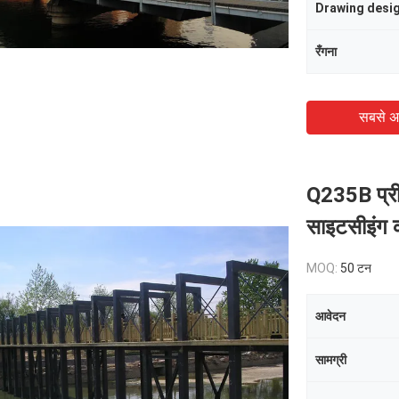
Drawing desi
रँगना
सबसे अ
Q235B प्रीफ
साइटसीइंग क
MOQ:
50 टन
आवेदन
सामग्री