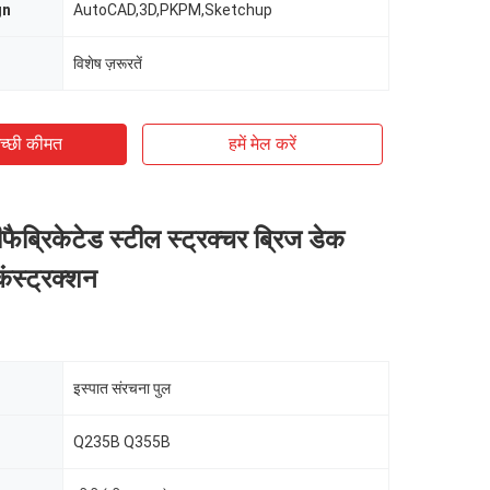
gn
AutoCAD,3D,PKPM,Sketchup
विशेष ज़रूरतें
च्छी कीमत
हमें मेल करें
ैब्रिकेटेड स्टील स्ट्रक्चर ब्रिज डेक
ंस्ट्रक्शन
इस्पात संरचना पुल
Q235B Q355B