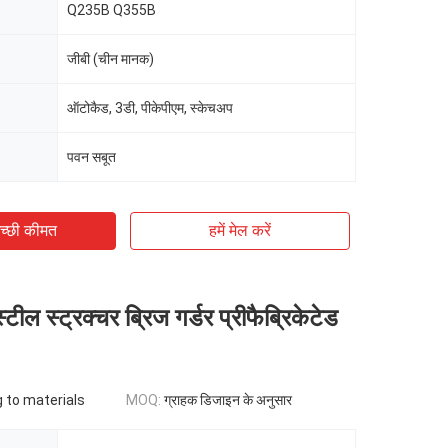
Q235B Q355B
जीबी (चीन मानक)
ऑटोकैड, 3डी, पीकेपीएम, स्केचअप
पवन सबूत
च्छी कीमत
हमें मेल करें
स्टील स्ट्रक्चर ब्रिज गर्डर प्रीफैब्रिकेटेड
 to materials
MOQ:
ग्राहक डिजाइन के अनुसार