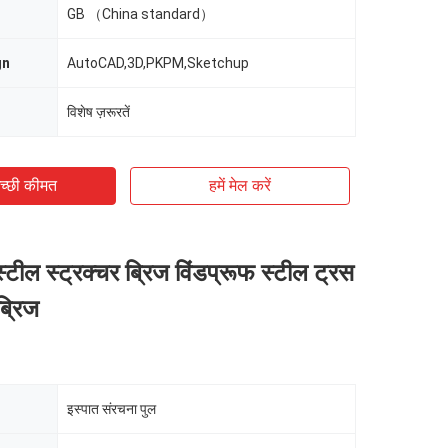
GB （China standard）
gn
AutoCAD,3D,PKPM,Sketchup
विशेष ज़रूरतें
च्छी कीमत
हमें मेल करें
 स्टील स्ट्रक्चर ब्रिज विंडप्रूफ स्टील ट्रस
ब्रिज
इस्पात संरचना पुल