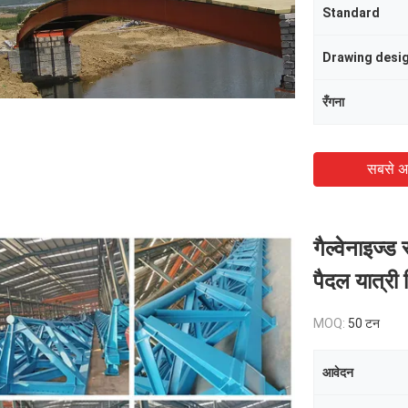
Standard
Drawing desi
रँगना
सबसे अ
गैल्वेनाइज्ड
पैदल यात्री 
MOQ:
50 टन
आवेदन