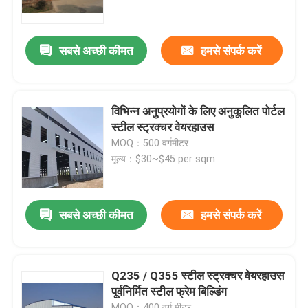
हमारे बारे में
सबसे अच्छी कीमत
हमसे संपर्क करें
कारखाना भ्रमण
विभिन्न अनुप्रयोगों के लिए अनुकूलित पोर्टल
गुणवत्ता नियंत्रण
स्टील स्ट्रक्चर वेयरहाउस
MOQ：500 वर्गमीटर
मूल्य：$30~$45 per sqm
एक उद्धरण का अनुरोध करें
इस्पात संरचना गोदाम
सबसे अच्छी कीमत
हमसे संपर्क करें
इस्पात संरचना कार्यशाला
Q235 / Q355 स्टील स्ट्रक्चर वेयरहाउस
पूर्वनिर्मित स्टील फ्रेम बिल्डिंग
हल्के इस्पात संरचना
MOQ：400 वर्ग मीटर