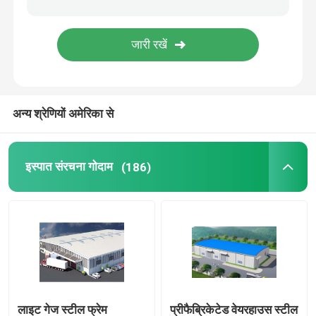
स्टील स्ट्रक्चर ब्रिज
फोल्डेबल कंटेनर हाउस
अन्य श्रेणियों अमेरिका से
वेनलो ग्लास ग्रीनहाउस
इस्पात संरचना गोदाम
(186)
लाइट गेज स्टील फ्रेम
प्रीफैब्रिकेटेड वेयरहाउस स्टील