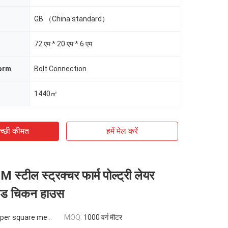
GB （China standard）
72 एम * 20 एम * 6 एम
orm
Bolt Connection
1440㎡
च्छी कीमत
हमें मेल करें
्टील स्ट्रक्चर फार्म पोल्ट्री लेयर
ेटेड चिकन हाउस
re meter (just building)
MOQ:
1000 वर्ग मीटर