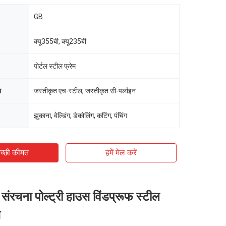
GB
क्यू355बी, क्यू235बी
पोर्टल स्टील फ्रेम
ा
जस्तीकृत एच-स्टील, जस्तीकृत सी-पर्लाइन
झुकाना, वेल्डिंग, डेकोलिंग, कटिंग, पंचिंग
च्छी कीमत
हमें मेल करें
 संरचना पोल्ट्री हाउस विंडप्रूफ स्टील
स