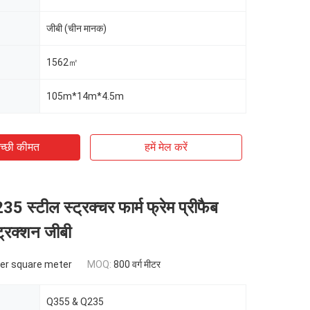
जीबी (चीन मानक)
1562㎡
105m*14m*4.5m
च्छी कीमत
हमें मेल करें
 स्टील स्ट्रक्चर फार्म फ्रेम प्रीफैब
्ट्रक्शन जीबी
per square meter
MOQ:
800 वर्ग मीटर
Q355 & Q235