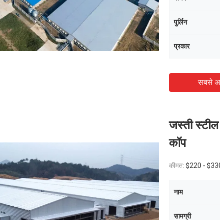
पुर्लिन
प्रकार
सबसे अ
जस्ती स्टील
कॉप
कीमत:
$220 - $330 
नाम
सामग्री