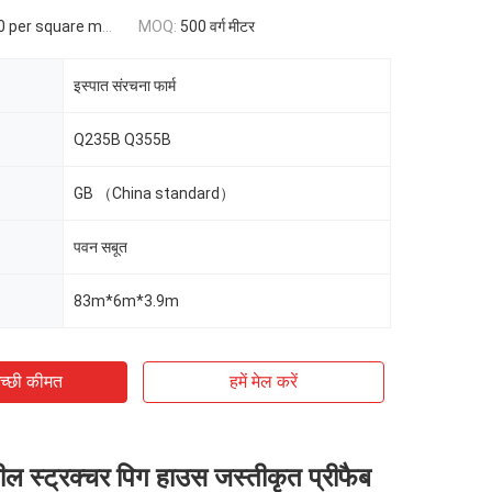
per square meter
MOQ:
500 वर्ग मीटर
इस्पात संरचना फार्म
Q235B Q355B
GB （China standard）
पवन सबूत
83m*6m*3.9m
च्छी कीमत
हमें मेल करें
ील स्ट्रक्चर पिग हाउस जस्तीकृत प्रीफैब