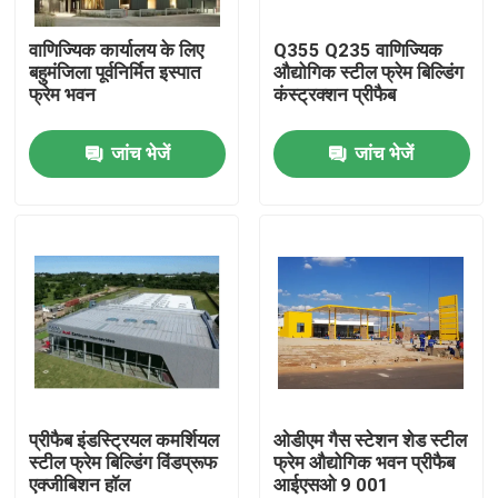
वाणिज्यिक कार्यालय के लिए
Q355 Q235 वाणिज्यिक
हमारे बारे में
बहुमंजिला पूर्वनिर्मित इस्पात
औद्योगिक स्टील फ्रेम बिल्डिंग
फ्रेम भवन
कंस्ट्रक्शन प्रीफैब
कारखाना भ्रमण
जांच भेजें
जांच भेजें
गुणवत्ता नियंत्रण
एक उद्धरण का अनुरोध करें
इस्पात संरचना गोदाम
इस्पात संरचना कार्यशाला
प्रीफैब इंडस्ट्रियल कमर्शियल
ओडीएम गैस स्टेशन शेड स्टील
स्टील फ्रेम बिल्डिंग विंडप्रूफ
फ्रेम औद्योगिक भवन प्रीफैब
एक्जीबिशन हॉल
आईएसओ 9 001
हल्के इस्पात संरचना