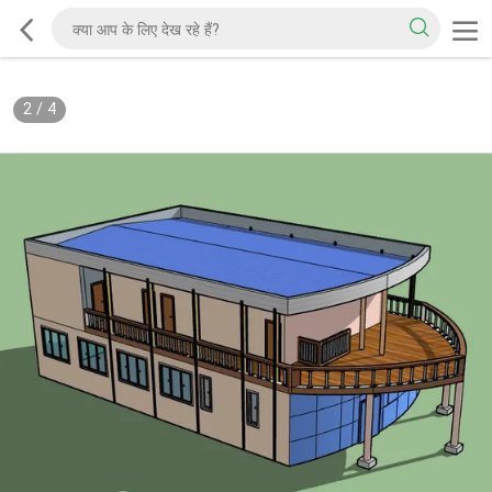
2
/
4