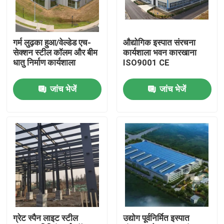
हमारे बारे में
गर्म लुढ़का हुआ/वेल्डेड एच-
औद्योगिक इस्पात संरचना
सेक्शन स्टील कॉलम और बीम
कार्यशाला भवन कारखाना
कारखाना भ्रमण
धातु निर्माण कार्यशाला
ISO9001 CE
जांच भेजें
जांच भेजें
गुणवत्ता नियंत्रण
एक उद्धरण का अनुरोध करें
इस्पात संरचना गोदाम
इस्पात संरचना कार्यशाला
ग्रेट स्पैन लाइट स्टील
उद्योग पूर्वनिर्मित इस्पात
हल्के इस्पात संरचना