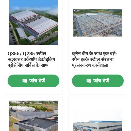
Q355/ Q235 स्टील
क्रेन बीम के साथ एक बड़े-
स्ट्रक्चर वर्कशॉप डेकोइलिंग
स्पैन हल्के स्टील संरचना
प्रोसेसिंग सर्विस के साथ
प्रसंस्करण कार्यशाला
जांच भेजें
जांच भेजें
घर
उत्पादों
वीडियो