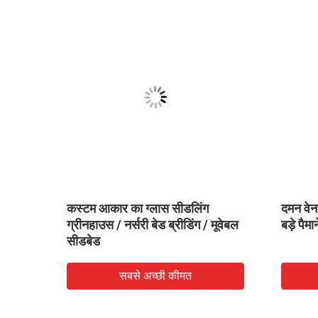
े का
कस्टम आकार का ग्लास सीडलिंग
दमन वेन
ग्रीनहाउस / नर्सरी बेड ब्रीडिंग / मूवेबल
बड़े पैम
सीडबेड
सबसे अच्छी कीमत