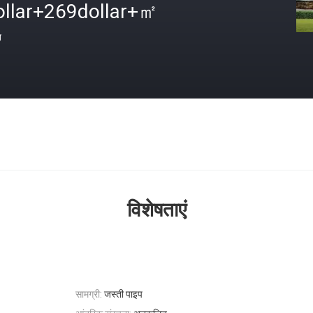
ollar+269dollar+㎡
त
विशेषताएं
सामग्री:
जस्ती पाइप