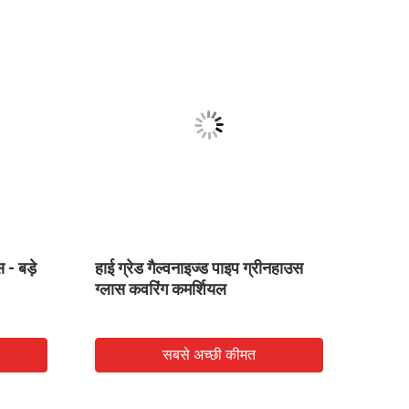
 - बड़े
हाई ग्रेड गैल्वनाइज्ड पाइप ग्रीनहाउस
हाई ग्
ग्लास कवरिंग कमर्शियल
गैल्वे
सबसे अच्छी कीमत