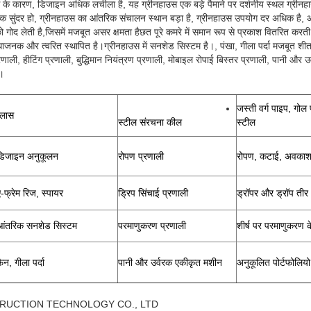
योग के कारण, डिजाइन अधिक लचीला है, यह ग्रीनहाउस एक बड़े पैमाने पर दर्शनीय स्थल ग्रीन
क सुंदर हो, ग्रीनहाउस का आंतरिक संचालन स्थान बड़ा है, ग्रीनहाउस उपयोग दर अधिक है, और
 गोद लेती है,जिसमें मजबूत असर क्षमता हैछत पूरे कमरे में समान रूप से प्रकाश वितरित करती 
धाजनक और त्वरित स्थापित है।ग्रीनहाउस में सनशेड सिस्टम है।, पंखा, गीला पर्दा मजबूत शी
णाली, हीटिंग प्रणाली, बुद्धिमान नियंत्रण प्रणाली, मोबाइल रोपाई बिस्तर प्रणाली, पानी और 
ि।
जस्ती वर्ग पाइप, गोल
्लास
स्टील संरचना कील
स्टील
डिजाइन अनुकूलन
रोपण प्रणाली
रोपण, कटाई, अवकाश
ए-फ्रेम रिज, स्पायर
ड्रिप सिंचाई प्रणाली
ड्रॉपर और ड्रॉप तीर
आंतरिक सनशेड सिस्टम
परमाणुकरण प्रणाली
शीर्ष पर परमाणुकरण 
ैन, गीला पर्दा
पानी और उर्वरक एकीकृत मशीन
अनुकूलित पोर्टफोलियो
RUCTION TECHNOLOGY CO., LTD