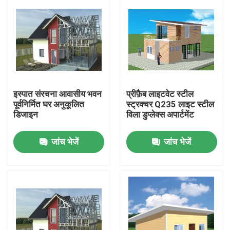
इस्पात संरचना आवासीय भवन
प्रीफ़ैब लाइटवेट स्टील
पूर्वनिर्मित घर अनुकूलित
स्ट्रक्चर Q235 लाइट स्टील
डिजाइन
विला डुप्लेक्स अपार्टमेंट
जांच भेजें
जांच भेजें
घर
उत्पादों
वीडियो