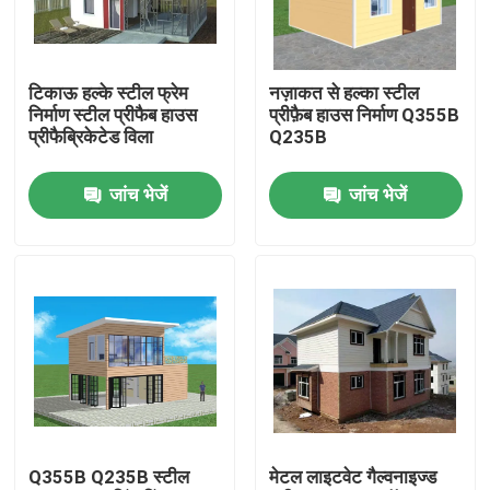
हमारे बारे में
टिकाऊ हल्के स्टील फ्रेम
नज़ाकत से हल्का स्टील
निर्माण स्टील प्रीफैब हाउस
प्रीफ़ैब हाउस निर्माण Q355B
कारखाना भ्रमण
प्रीफैब्रिकेटेड विला
Q235B
जांच भेजें
जांच भेजें
गुणवत्ता नियंत्रण
एक उद्धरण का अनुरोध करें
इस्पात संरचना गोदाम
इस्पात संरचना कार्यशाला
Q355B Q235B स्टील
मेटल लाइटवेट गैल्वनाइज्ड
हल्के इस्पात संरचना