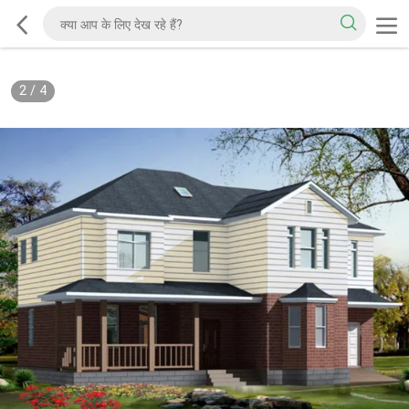
2
/
4