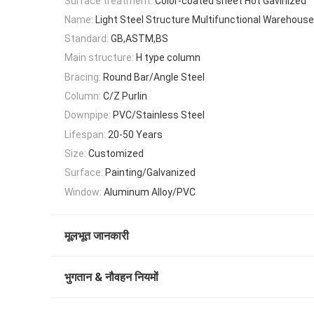
Surface treatment:
Color-coated sheet Hot Gavinized
Name:
Light Steel Structure Multifunctional Warehouse
Standard:
GB,ASTM,BS
Main structure:
H type column
Bracing:
Round Bar/Angle Steel
Column:
C/Z Purlin
Downpipe:
PVC/Stainless Steel
Lifespan:
20-50 Years
Size:
Customized
Surface:
Painting/Galvanized
Window:
Aluminum Alloy/PVC
मूलभूत जानकारी
भुगतान & नौवहन नियमों