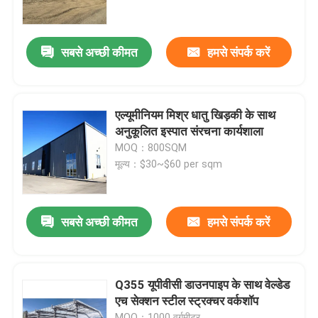
हमारे बारे में
सबसे अच्छी कीमत
हमसे संपर्क करें
कारखाना भ्रमण
एल्यूमीनियम मिश्र धातु खिड़की के साथ
गुणवत्ता नियंत्रण
अनुकूलित इस्पात संरचना कार्यशाला
MOQ：800SQM
मूल्य：$30~$60 per sqm
एक उद्धरण का अनुरोध करें
इस्पात संरचना गोदाम
सबसे अच्छी कीमत
हमसे संपर्क करें
इस्पात संरचना कार्यशाला
Q355 यूपीवीसी डाउनपाइप के साथ वेल्डेड
एच सेक्शन स्टील स्ट्रक्चर वर्कशॉप
हल्के इस्पात संरचना
MOQ：1000 वर्गमीटर