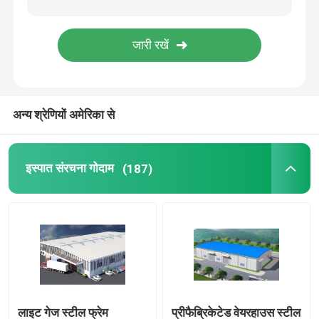
स्टील स्ट्रक्चर ब्रिज
फोल्डेबल कंटेनर हाउस
अन्य श्रेणियों अमेरिका से
वेनलो ग्लास ग्रीनहाउस
इस्पात संरचना गोदाम
(187)
लाइट गेज स्टील फ्रेम
प्रीफैब्रिकेटेड वेयरहाउस स्टील