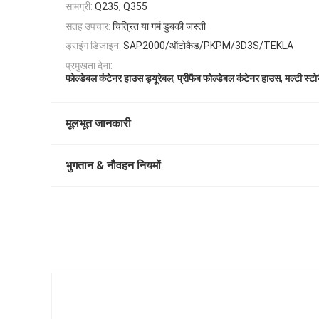
सामग्री:
Q235, Q355
सतह उपचार:
चित्रित या गर्म डुबकी जस्ती
ड्राइंग डिजाइन:
SAP2000/ऑटोकैड/PKPM/3D3S/TEKLA
प्रमुखता देना:
,
,
फोल्डेबल कंटेनर हाउस ड्यूरेबल
प्रीफैब फोल्डेबल कंटेनर हाउस
मल्टी स्ट
मूलभूत जानकारी
भुगतान & नौवहन नियमों