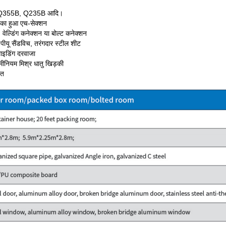
5, Q355B, Q235B आदि।
ुढ़का हुआ एच-सेक्शन
 वेल्डिंग कनेक्शन या बोल्ट कनेक्शन
ीयू सैंडविच, तरंगदार स्टील शीट
लाइडिंग दरवाजा
ूमीनियम मिश्र धातु खिड़की
ित