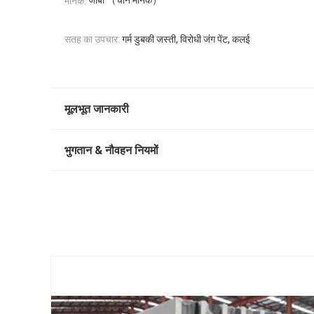
जीबी （चीन मानक）
मानक:
सतह का उपचार:
गर्म डुबकी जस्ती, विरोधी जंग पेंट, कलई
मूलभूत जानकारी
भुगतान & नौवहन नियमों