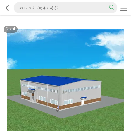
2
/
4