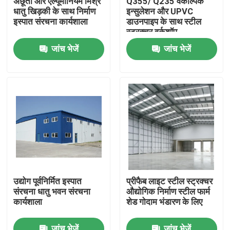
अछूता और एल्यूमीनियम मिश्र
Q355/ Q235 वैकल्पिक
धातु खिड़की के साथ निर्माण
इन्सुलेशन और UPVC
इस्पात संरचना कार्यशाला
डाउनपाइप के साथ स्टील
हमारे बारे में
स्ट्रक्चर वर्कशॉप
जांच भेजें
जांच भेजें
कारखाना भ्रमण
गुणवत्ता नियंत्रण
एक उद्धरण का अनुरोध करें
इस्पात संरचना गोदाम
उद्योग पूर्वनिर्मित इस्पात
प्रीफैब लाइट स्टील स्ट्रक्चर
संरचना धातु भवन संरचना
औद्योगिक निर्माण स्टील फार्म
इस्पात संरचना कार्यशाला
कार्यशाला
शेड गोदाम भंडारण के लिए
हल्के इस्पात संरचना
जांच भेजें
जांच भेजें