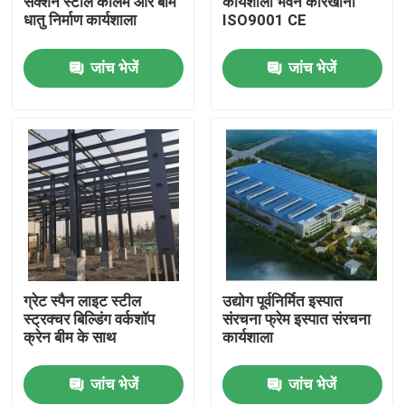
सेक्शन स्टील कॉलम और बीम
कार्यशाला भवन कारखाना
धातु निर्माण कार्यशाला
ISO9001 CE
हमारे बारे में
जांच भेजें
जांच भेजें
कारखाना भ्रमण
गुणवत्ता नियंत्रण
एक उद्धरण का अनुरोध करें
इस्पात संरचना गोदाम
ग्रेट स्पैन लाइट स्टील
उद्योग पूर्वनिर्मित इस्पात
स्ट्रक्चर बिल्डिंग वर्कशॉप
संरचना फ्रेम इस्पात संरचना
क्रेन बीम के साथ
कार्यशाला
इस्पात संरचना कार्यशाला
जांच भेजें
जांच भेजें
हल्के इस्पात संरचना