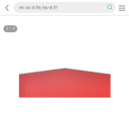
2
/
4