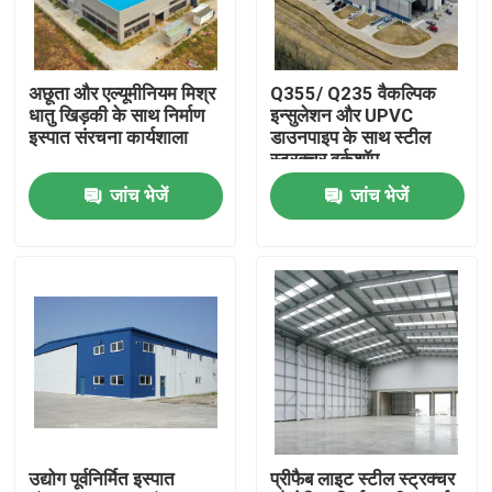
हमारे बारे में
अछूता और एल्यूमीनियम मिश्र
Q355/ Q235 वैकल्पिक
धातु खिड़की के साथ निर्माण
इन्सुलेशन और UPVC
कारखाना भ्रमण
इस्पात संरचना कार्यशाला
डाउनपाइप के साथ स्टील
स्ट्रक्चर वर्कशॉप
जांच भेजें
जांच भेजें
गुणवत्ता नियंत्रण
एक उद्धरण का अनुरोध करें
इस्पात संरचना गोदाम
इस्पात संरचना कार्यशाला
उद्योग पूर्वनिर्मित इस्पात
प्रीफैब लाइट स्टील स्ट्रक्चर
हल्के इस्पात संरचना