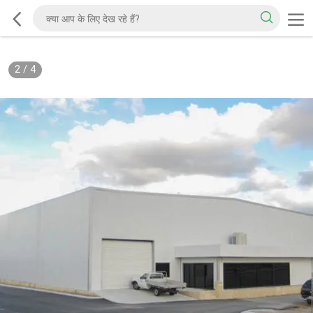
2
/
4