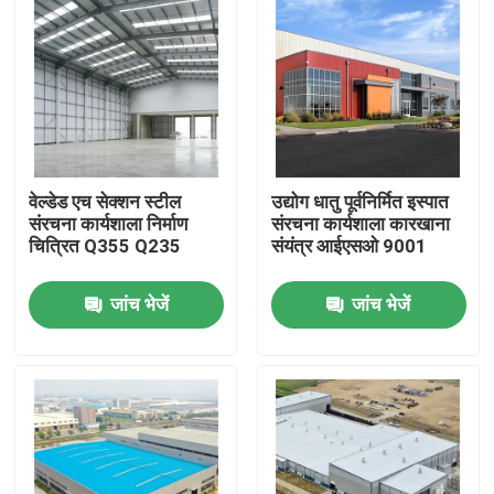
वेल्डेड एच सेक्शन स्टील
उद्योग धातु पूर्वनिर्मित इस्पात
संरचना कार्यशाला निर्माण
संरचना कार्यशाला कारखाना
चित्रित Q355 Q235
संयंत्र आईएसओ 9001
जांच भेजें
जांच भेजें
घर
उत्पादों
वीडियो