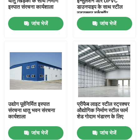
धातु खिड़की के साथ निर्माण
इन्सुलेशन और UPVC
इस्पात संरचना कार्यशाला
डाउनपाइप के साथ स्टील
स्ट्रक्चर वर्कशॉप
हमारे बारे में
जांच भेजें
जांच भेजें
कारखाना भ्रमण
गुणवत्ता नियंत्रण
एक उद्धरण का अनुरोध करें
इस्पात संरचना गोदाम
उद्योग पूर्वनिर्मित इस्पात
प्रीफैब लाइट स्टील स्ट्रक्चर
संरचना धातु भवन संरचना
औद्योगिक निर्माण स्टील फार्म
कार्यशाला
शेड गोदाम भंडारण के लिए
इस्पात संरचना कार्यशाला
जांच भेजें
जांच भेजें
हल्के इस्पात संरचना