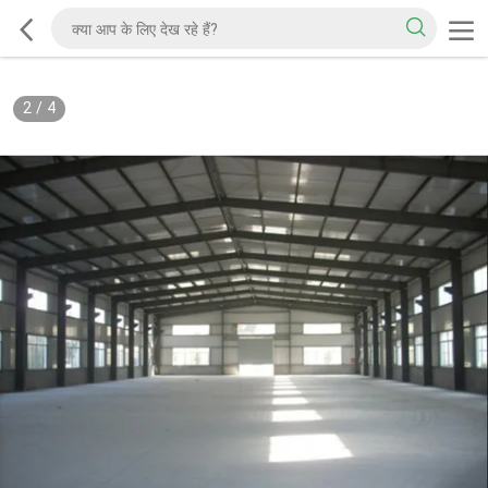
2
/
4