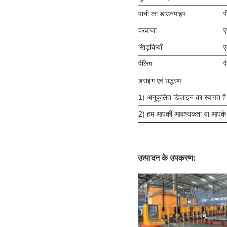
पानी का डाउनपाइप
प
दरवाजा
ए
खिड़कियाँ
ए
पैकिंग
प
ड्राइंग एवं उद्धरण:
1) अनुकूलित डिज़ाइन का स्वागत है
2) हम आपकी आवश्यकता या आपके ड्र
उत्पादन के उपकरण: