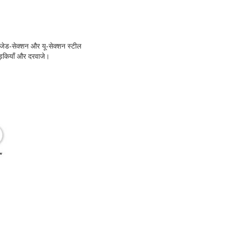
 जेड-सेक्शन और यू-सेक्शन स्टील
िड़कियाँ और दरवाजे।