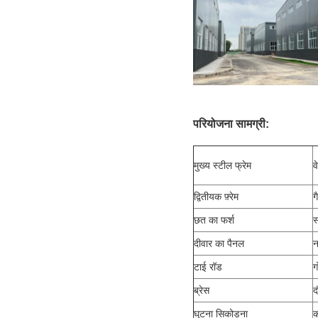
परियोजना
सामग्री:
मुख्य स्टील फ्रेम
व
द्वितीयक फ़्रेम
ग
छत का फर्श
स
दीवार का पैनल
न
टाई रॉड
ग
ब्रेस
द
घुटना सिकोड़ना
क