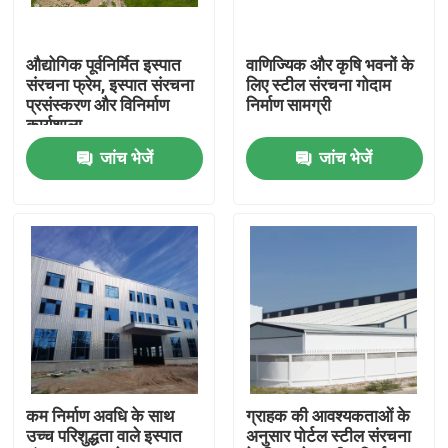
हमारे बारे में
औद्योगिक पूर्वनिर्मित इस्पात
वाणिज्यिक और कृषि भवनों के
संरचना फ्रेम, इस्पात संरचना
लिए स्टील संरचना गोदाम
प्रसंस्करण और विनिर्माण
निर्माण सामग्री
कारखाना भ्रमण
कार्यशाला
जांच भेजें
जांच भेजें
गुणवत्ता नियंत्रण
एक उद्धरण का अनुरोध करें
इस्पात संरचना गोदाम
इस्पात संरचना कार्यशाला
कम निर्माण अवधि के साथ
ग्राहक की आवश्यकताओं के
उच्च परिशुद्धता वाले इस्पात
अनुसार पोर्टल स्टील संरचना
हल्के इस्पात संरचना