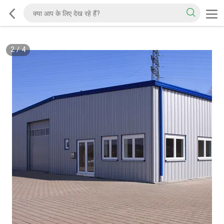
2
/
4