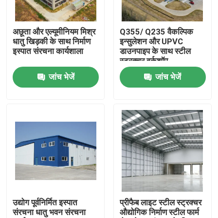
हमारे बारे में
अछूता और एल्यूमीनियम मिश्र
Q355/ Q235 वैकल्पिक
धातु खिड़की के साथ निर्माण
इन्सुलेशन और UPVC
इस्पात संरचना कार्यशाला
डाउनपाइप के साथ स्टील
कारखाना भ्रमण
स्ट्रक्चर वर्कशॉप
जांच भेजें
जांच भेजें
गुणवत्ता नियंत्रण
एक उद्धरण का अनुरोध करें
इस्पात संरचना गोदाम
इस्पात संरचना कार्यशाला
उद्योग पूर्वनिर्मित इस्पात
प्रीफैब लाइट स्टील स्ट्रक्चर
संरचना धातु भवन संरचना
औद्योगिक निर्माण स्टील फार्म
हल्के इस्पात संरचना