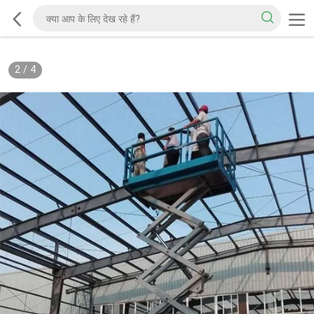
2
/
4