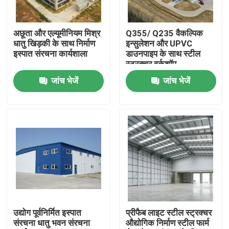
हमारे बारे में
अछूता और एल्यूमीनियम मिश्र
Q355/ Q235 वैकल्पिक
धातु खिड़की के साथ निर्माण
इन्सुलेशन और UPVC
इस्पात संरचना कार्यशाला
डाउनपाइप के साथ स्टील
कारखाना भ्रमण
स्ट्रक्चर वर्कशॉप
जांच भेजें
जांच भेजें
गुणवत्ता नियंत्रण
एक उद्धरण का अनुरोध करें
इस्पात संरचना गोदाम
इस्पात संरचना कार्यशाला
उद्योग पूर्वनिर्मित इस्पात
प्रीफैब लाइट स्टील स्ट्रक्चर
संरचना धातु भवन संरचना
औद्योगिक निर्माण स्टील फार्म
हल्के इस्पात संरचना