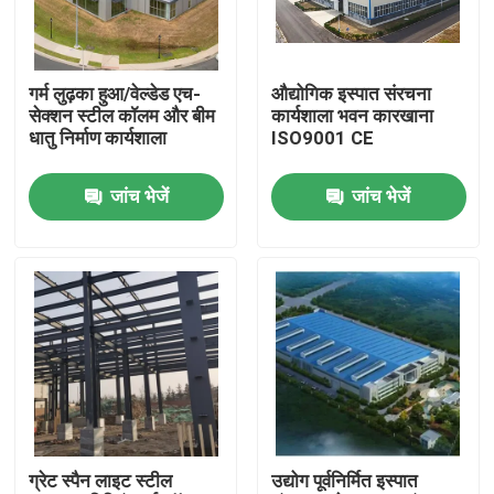
हमारे बारे में
गर्म लुढ़का हुआ/वेल्डेड एच-
औद्योगिक इस्पात संरचना
सेक्शन स्टील कॉलम और बीम
कार्यशाला भवन कारखाना
कारखाना भ्रमण
धातु निर्माण कार्यशाला
ISO9001 CE
जांच भेजें
जांच भेजें
गुणवत्ता नियंत्रण
एक उद्धरण का अनुरोध करें
इस्पात संरचना गोदाम
इस्पात संरचना कार्यशाला
ग्रेट स्पैन लाइट स्टील
उद्योग पूर्वनिर्मित इस्पात
हल्के इस्पात संरचना