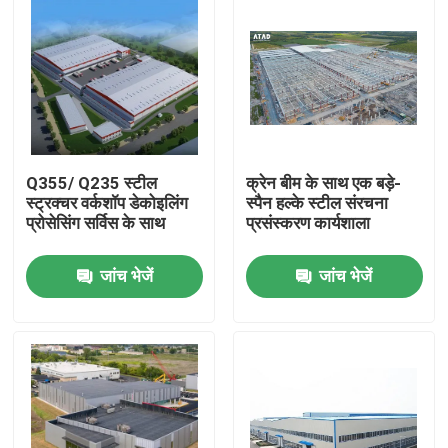
Q355/ Q235 स्टील
क्रेन बीम के साथ एक बड़े-
स्ट्रक्चर वर्कशॉप डेकोइलिंग
स्पैन हल्के स्टील संरचना
प्रोसेसिंग सर्विस के साथ
प्रसंस्करण कार्यशाला
जांच भेजें
जांच भेजें
घर
उत्पादों
वीडियो