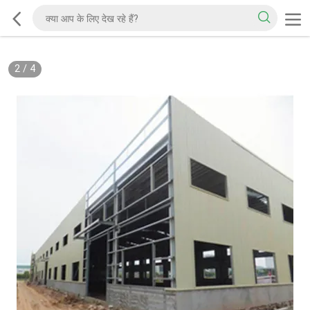
2
/
4