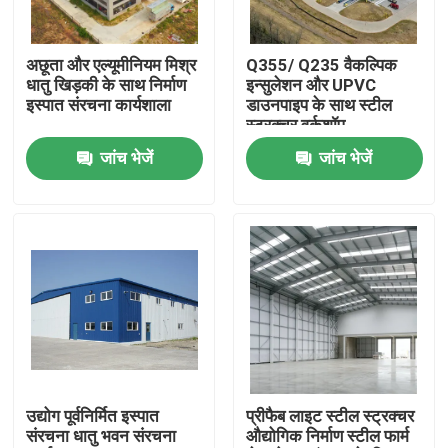
हमारे बारे में
अछूता और एल्यूमीनियम मिश्र
Q355/ Q235 वैकल्पिक
धातु खिड़की के साथ निर्माण
इन्सुलेशन और UPVC
इस्पात संरचना कार्यशाला
डाउनपाइप के साथ स्टील
कारखाना भ्रमण
स्ट्रक्चर वर्कशॉप
जांच भेजें
जांच भेजें
गुणवत्ता नियंत्रण
एक उद्धरण का अनुरोध करें
इस्पात संरचना गोदाम
इस्पात संरचना कार्यशाला
उद्योग पूर्वनिर्मित इस्पात
प्रीफैब लाइट स्टील स्ट्रक्चर
संरचना धातु भवन संरचना
औद्योगिक निर्माण स्टील फार्म
हल्के इस्पात संरचना