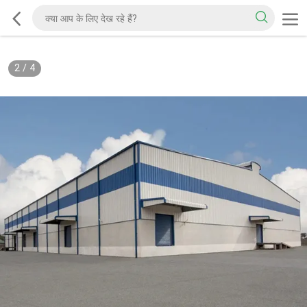
2
/
4