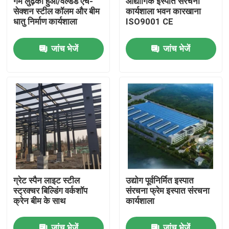
गर्म लुढ़का हुआ/वेल्डेड एच-
औद्योगिक इस्पात संरचना
सेक्शन स्टील कॉलम और बीम
कार्यशाला भवन कारखाना
धातु निर्माण कार्यशाला
ISO9001 CE
हमारे बारे में
जांच भेजें
जांच भेजें
कारखाना भ्रमण
गुणवत्ता नियंत्रण
एक उद्धरण का अनुरोध करें
इस्पात संरचना गोदाम
ग्रेट स्पैन लाइट स्टील
उद्योग पूर्वनिर्मित इस्पात
स्ट्रक्चर बिल्डिंग वर्कशॉप
संरचना फ्रेम इस्पात संरचना
इस्पात संरचना कार्यशाला
क्रेन बीम के साथ
कार्यशाला
हल्के इस्पात संरचना
जांच भेजें
जांच भेजें