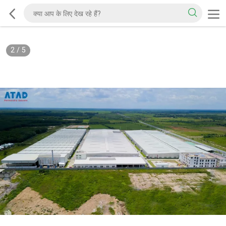
2
/
5