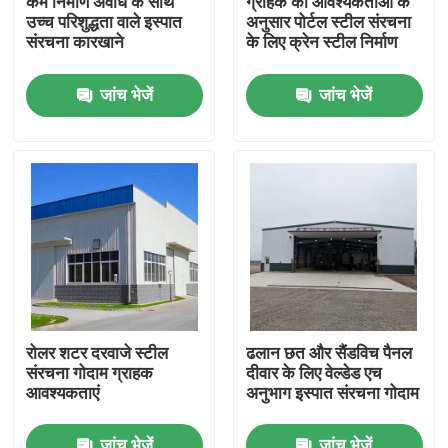
कम निर्माण अवधि के साथ
ग्राहक की आवश्यकताओं के
उच्च परिशुद्धता वाले इस्पात
अनुसार पोर्टल स्टील संरचना
संरचना कारखाने
के लिए क्रेन स्टील निर्माण
हमारे बारे में
जांच भेजें
जांच भेजें
कारखाना भ्रमण
गुणवत्ता नियंत्रण
एक उद्धरण का अनुरोध करें
इस्पात संरचना गोदाम
रोलर शटर दरवाजे स्टील
ढलान छत और सैंडविच पैनल
संरचना गोदाम ग्राहक
दीवार के लिए वेल्डेड एच
इस्पात संरचना कार्यशाला
आवश्यकताएं
अनुभाग इस्पात संरचना गोदाम
हल्के इस्पात संरचना
जांच भेजें
जांच भेजें