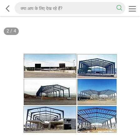
2
/
4