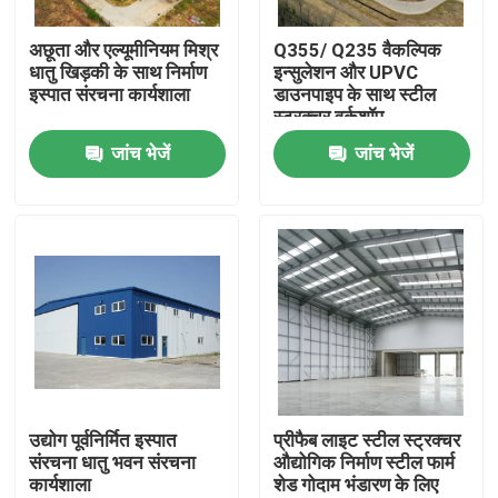
अछूता और एल्यूमीनियम मिश्र
Q355/ Q235 वैकल्पिक
हमारे बारे में
धातु खिड़की के साथ निर्माण
इन्सुलेशन और UPVC
इस्पात संरचना कार्यशाला
डाउनपाइप के साथ स्टील
स्ट्रक्चर वर्कशॉप
कारखाना भ्रमण
जांच भेजें
जांच भेजें
गुणवत्ता नियंत्रण
एक उद्धरण का अनुरोध करें
इस्पात संरचना गोदाम
इस्पात संरचना कार्यशाला
उद्योग पूर्वनिर्मित इस्पात
प्रीफैब लाइट स्टील स्ट्रक्चर
संरचना धातु भवन संरचना
औद्योगिक निर्माण स्टील फार्म
कार्यशाला
शेड गोदाम भंडारण के लिए
हल्के इस्पात संरचना