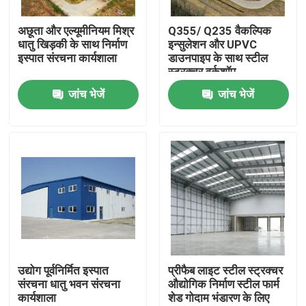
अछूता और एल्यूमीनियम मिश्र
Q355/ Q235 वैकल्पिक
हमारे बारे में
धातु खिड़की के साथ निर्माण
इन्सुलेशन और UPVC
इस्पात संरचना कार्यशाला
डाउनपाइप के साथ स्टील
स्ट्रक्चर वर्कशॉप
कारखाना भ्रमण
जांच भेजें
जांच भेजें
गुणवत्ता नियंत्रण
एक उद्धरण का अनुरोध करें
इस्पात संरचना गोदाम
इस्पात संरचना कार्यशाला
उद्योग पूर्वनिर्मित इस्पात
प्रीफैब लाइट स्टील स्ट्रक्चर
संरचना धातु भवन संरचना
औद्योगिक निर्माण स्टील फार्म
कार्यशाला
शेड गोदाम भंडारण के लिए
हल्के इस्पात संरचना