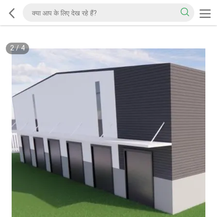
2
/
4