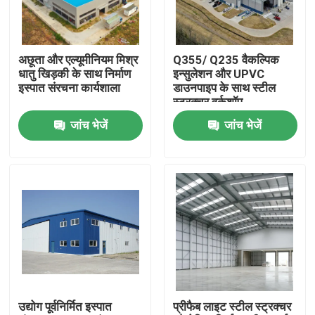
हमारे बारे में
अछूता और एल्यूमीनियम मिश्र
Q355/ Q235 वैकल्पिक
धातु खिड़की के साथ निर्माण
इन्सुलेशन और UPVC
कारखाना भ्रमण
इस्पात संरचना कार्यशाला
डाउनपाइप के साथ स्टील
स्ट्रक्चर वर्कशॉप
जांच भेजें
जांच भेजें
गुणवत्ता नियंत्रण
एक उद्धरण का अनुरोध करें
इस्पात संरचना गोदाम
इस्पात संरचना कार्यशाला
उद्योग पूर्वनिर्मित इस्पात
प्रीफैब लाइट स्टील स्ट्रक्चर
हल्के इस्पात संरचना