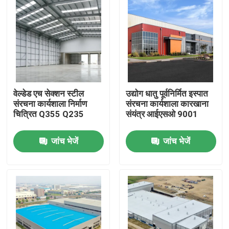
वेल्डेड एच सेक्शन स्टील
उद्योग धातु पूर्वनिर्मित इस्पात
संरचना कार्यशाला निर्माण
संरचना कार्यशाला कारखाना
चित्रित Q355 Q235
संयंत्र आईएसओ 9001
जांच भेजें
जांच भेजें
घर
उत्पादों
वीडियो