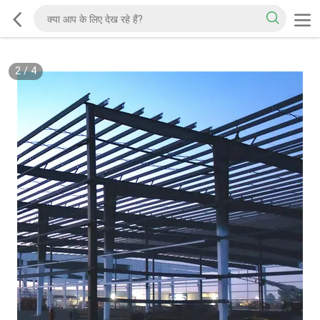
2
/
4