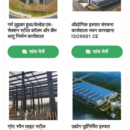
हमारे बारे में
गर्म लुढ़का हुआ/वेल्डेड एच-
औद्योगिक इस्पात संरचना
सेक्शन स्टील कॉलम और बीम
कार्यशाला भवन कारखाना
कारखाना भ्रमण
धातु निर्माण कार्यशाला
ISO9001 CE
जांच भेजें
जांच भेजें
गुणवत्ता नियंत्रण
एक उद्धरण का अनुरोध करें
इस्पात संरचना गोदाम
इस्पात संरचना कार्यशाला
ग्रेट स्पैन लाइट स्टील
उद्योग पूर्वनिर्मित इस्पात
हल्के इस्पात संरचना