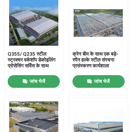
Q355/ Q235 स्टील
क्रेन बीम के साथ एक बड़े-
स्ट्रक्चर वर्कशॉप डेकोइलिंग
स्पैन हल्के स्टील संरचना
प्रोसेसिंग सर्विस के साथ
प्रसंस्करण कार्यशाला
जांच भेजें
जांच भेजें
घर
उत्पादों
वीडियो