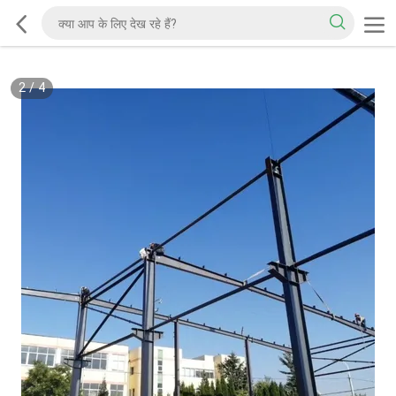
2
/
4