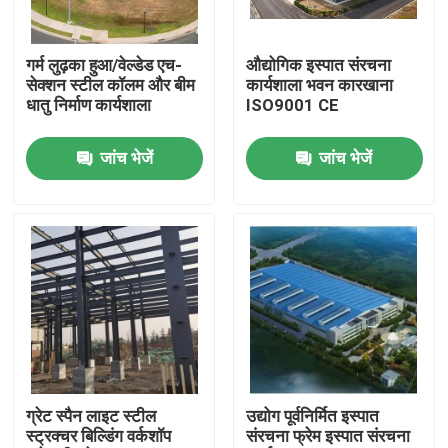
हमारे बारे में
गर्म लुढ़का हुआ/वेल्डेड एच-
औद्योगिक इस्पात संरचना
सेक्शन स्टील कॉलम और बीम
कार्यशाला भवन कारखाना
धातु निर्माण कार्यशाला
ISO9001 CE
कारखाना भ्रमण
जांच भेजें
जांच भेजें
गुणवत्ता नियंत्रण
एक उद्धरण का अनुरोध करें
इस्पात संरचना गोदाम
इस्पात संरचना कार्यशाला
ग्रेट स्पैन लाइट स्टील
उद्योग पूर्वनिर्मित इस्पात
स्ट्रक्चर बिल्डिंग वर्कशॉप
संरचना फ्रेम इस्पात संरचना
हल्के इस्पात संरचना