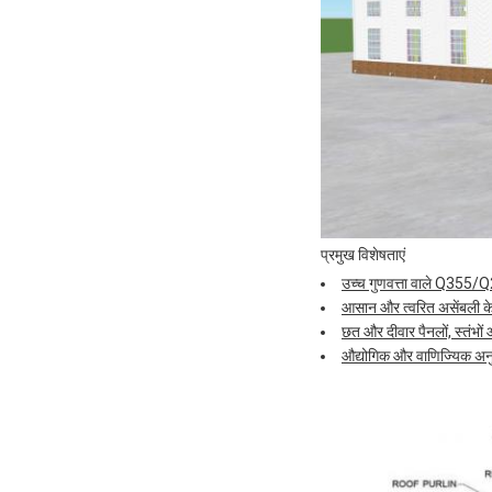
प्रमुख विशेषताएं
उच्च गुणवत्ता वाले Q355/
आसान और त्वरित असेंबली क
छत और दीवार पैनलों, स्तंभो
औद्योगिक और वाणिज्यिक अनुप्