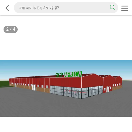
2
/
4