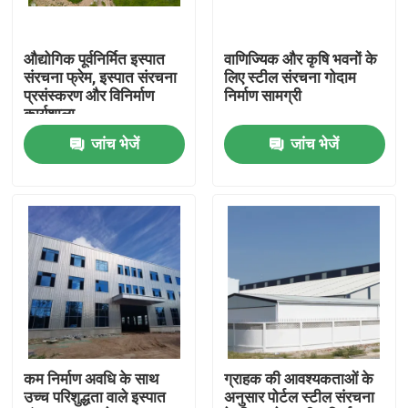
हमारे बारे में
औद्योगिक पूर्वनिर्मित इस्पात
वाणिज्यिक और कृषि भवनों के
संरचना फ्रेम, इस्पात संरचना
लिए स्टील संरचना गोदाम
प्रसंस्करण और विनिर्माण
निर्माण सामग्री
कारखाना भ्रमण
कार्यशाला
जांच भेजें
जांच भेजें
गुणवत्ता नियंत्रण
एक उद्धरण का अनुरोध करें
इस्पात संरचना गोदाम
इस्पात संरचना कार्यशाला
कम निर्माण अवधि के साथ
ग्राहक की आवश्यकताओं के
उच्च परिशुद्धता वाले इस्पात
अनुसार पोर्टल स्टील संरचना
हल्के इस्पात संरचना