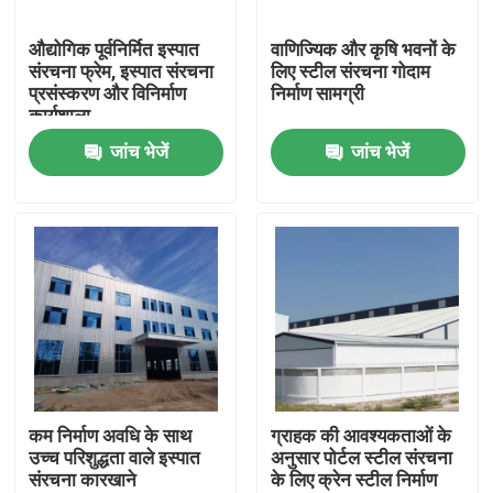
औद्योगिक पूर्वनिर्मित इस्पात
वाणिज्यिक और कृषि भवनों के
हमारे बारे में
संरचना फ्रेम, इस्पात संरचना
लिए स्टील संरचना गोदाम
प्रसंस्करण और विनिर्माण
निर्माण सामग्री
कार्यशाला
कारखाना भ्रमण
जांच भेजें
जांच भेजें
गुणवत्ता नियंत्रण
एक उद्धरण का अनुरोध करें
इस्पात संरचना गोदाम
इस्पात संरचना कार्यशाला
कम निर्माण अवधि के साथ
ग्राहक की आवश्यकताओं के
उच्च परिशुद्धता वाले इस्पात
अनुसार पोर्टल स्टील संरचना
संरचना कारखाने
के लिए क्रेन स्टील निर्माण
हल्के इस्पात संरचना