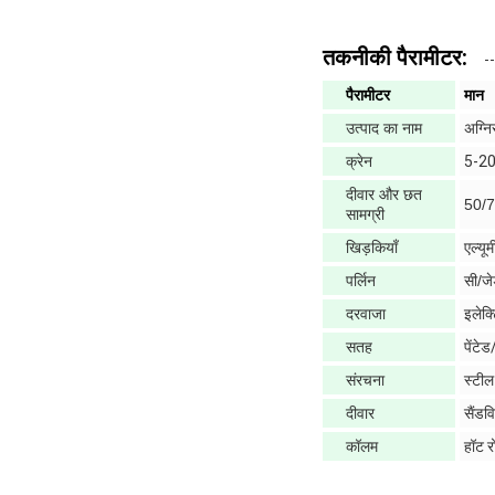
तकनीकी पैरामीटर:
पैरामीटर
मान
उत्पाद का नाम
अग्नि
क्रेन
5-2
दीवार और छत
50/7
सामग्री
खिड़कियाँ
एल्यू
पर्लिन
सी/जे
दरवाजा
इलेक्
सतह
पेंटे
संरचना
स्टील
दीवार
सैंडव
कॉलम
हॉट र