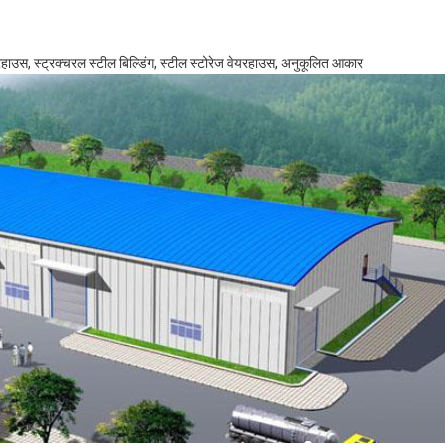
रहाउस, स्ट्रक्चरल स्टील बिल्डिंग, स्टील स्टोरेज वेयरहाउस, अनुकूलित आकार