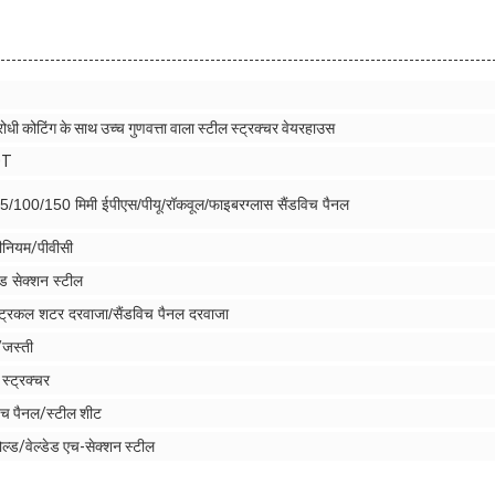
रोधी कोटिंग के साथ उच्च गुणवत्ता वाला स्टील स्ट्रक्चर वेयरहाउस
0T
5/100/150 मिमी ईपीएस/पीयू/रॉकवूल/फाइबरग्लास सैंडविच पैनल
मीनियम/पीवीसी
ड सेक्शन स्टील
ट्रिकल शटर दरवाजा/सैंडविच पैनल दरवाजा
ड/जस्ती
 स्ट्रक्चर
िच पैनल/स्टील शीट
ोल्ड/वेल्डेड एच-सेक्शन स्टील