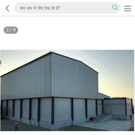
2
/
4