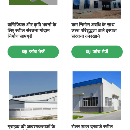
हमारे बारे में
वाणिज्यिक और कृषि भवनों के
कम निर्माण अवधि के साथ
लिए स्टील संरचना गोदाम
उच्च परिशुद्धता वाले इस्पात
कारखाना भ्रमण
निर्माण सामग्री
संरचना कारखाने
जांच भेजें
जांच भेजें
गुणवत्ता नियंत्रण
एक उद्धरण का अनुरोध करें
इस्पात संरचना गोदाम
इस्पात संरचना कार्यशाला
ग्राहक की आवश्यकताओं के
रोलर शटर दरवाजे स्टील
हल्के इस्पात संरचना