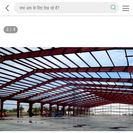
2
/
4