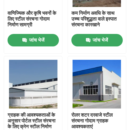
वाणिज्यिक और कृषि भवनों के
कम निर्माण अवधि के साथ
हमारे बारे में
लिए स्टील संरचना गोदाम
उच्च परिशुद्धता वाले इस्पात
निर्माण सामग्री
संरचना कारखाने
कारखाना भ्रमण
जांच भेजें
जांच भेजें
गुणवत्ता नियंत्रण
एक उद्धरण का अनुरोध करें
इस्पात संरचना गोदाम
इस्पात संरचना कार्यशाला
ग्राहक की आवश्यकताओं के
रोलर शटर दरवाजे स्टील
अनुसार पोर्टल स्टील संरचना
संरचना गोदाम ग्राहक
के लिए क्रेन स्टील निर्माण
आवश्यकताएं
हल्के इस्पात संरचना