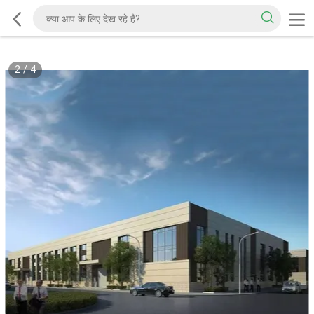
2
/
4