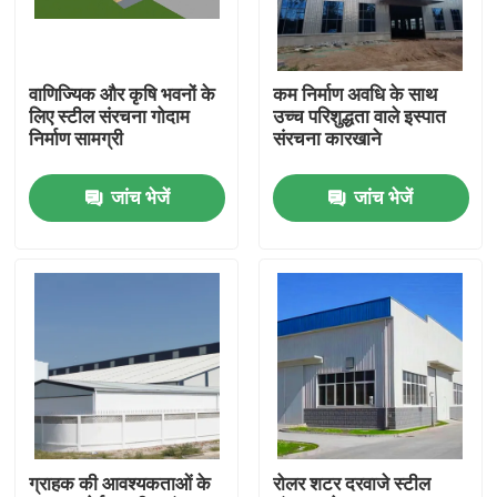
हमारे बारे में
वाणिज्यिक और कृषि भवनों के
कम निर्माण अवधि के साथ
लिए स्टील संरचना गोदाम
उच्च परिशुद्धता वाले इस्पात
कारखाना भ्रमण
निर्माण सामग्री
संरचना कारखाने
जांच भेजें
जांच भेजें
गुणवत्ता नियंत्रण
एक उद्धरण का अनुरोध करें
इस्पात संरचना गोदाम
इस्पात संरचना कार्यशाला
ग्राहक की आवश्यकताओं के
रोलर शटर दरवाजे स्टील
हल्के इस्पात संरचना