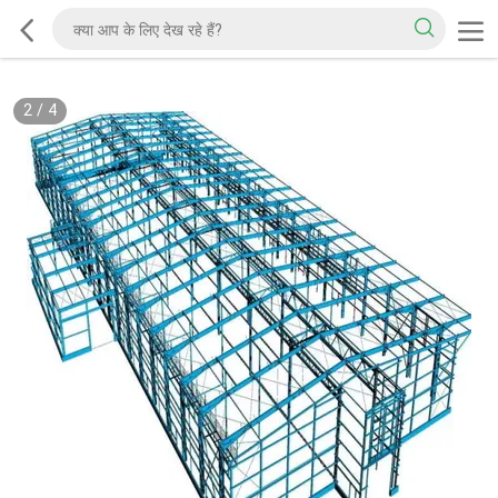
2
/
4