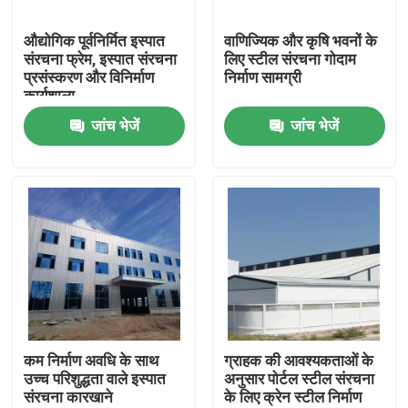
औद्योगिक पूर्वनिर्मित इस्पात
वाणिज्यिक और कृषि भवनों के
हमारे बारे में
संरचना फ्रेम, इस्पात संरचना
लिए स्टील संरचना गोदाम
प्रसंस्करण और विनिर्माण
निर्माण सामग्री
कार्यशाला
कारखाना भ्रमण
जांच भेजें
जांच भेजें
गुणवत्ता नियंत्रण
एक उद्धरण का अनुरोध करें
इस्पात संरचना गोदाम
इस्पात संरचना कार्यशाला
कम निर्माण अवधि के साथ
ग्राहक की आवश्यकताओं के
उच्च परिशुद्धता वाले इस्पात
अनुसार पोर्टल स्टील संरचना
संरचना कारखाने
के लिए क्रेन स्टील निर्माण
हल्के इस्पात संरचना