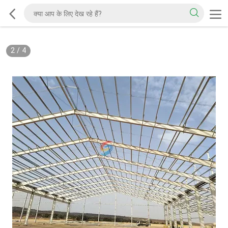
2
/
4