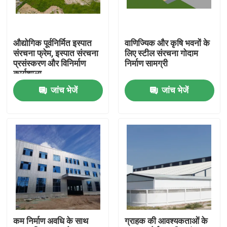
हमारे बारे में
औद्योगिक पूर्वनिर्मित इस्पात
वाणिज्यिक और कृषि भवनों के
संरचना फ्रेम, इस्पात संरचना
लिए स्टील संरचना गोदाम
कारखाना भ्रमण
प्रसंस्करण और विनिर्माण
निर्माण सामग्री
कार्यशाला
जांच भेजें
जांच भेजें
गुणवत्ता नियंत्रण
एक उद्धरण का अनुरोध करें
इस्पात संरचना गोदाम
इस्पात संरचना कार्यशाला
कम निर्माण अवधि के साथ
ग्राहक की आवश्यकताओं के
हल्के इस्पात संरचना