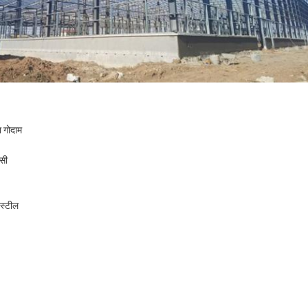
ा गोदाम
ीसी
स्टील