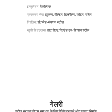
इन्सुलेशन:
वैकल्पिक
प्रक्रमण सेवा:
झुकना, वेल्डिंग, डिकोलिंग, कटिंग, पंचिंग
पिरलिन:
सी/जेड-सेक्शन स्टील
खुशी से उछलना:
हॉट रोल्ड/वेल्डेड एच-सेक्शन स्टील
गेलरी
स्टील संरचना गोदाम समाधान के लिए रोलिंग दरवाजे और इस्पात निर्माण