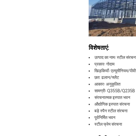
विशेषताएं:
उत्पाद का नामः स्टील संरचन
प्रकारः गोदाम
खिड़कियाँः एल्यूमीनियम/पीव
छत: ढलान/फ्लैट
आकारः अनुकूलित
सामग्रीः Q355B/Q235B 
संरचनात्मक इस्पात भवन
औद्योगिक इस्पात संरचना
बड़े स्पैन स्टील संरचना
पूर्वनिर्मित भवन
स्टील फ्रेम संरचना