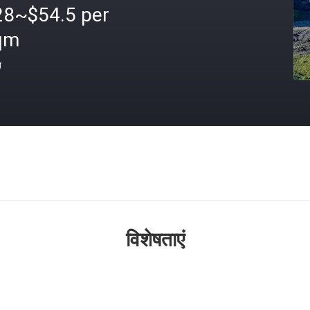
28~$54.5 per
qm
त
विशेषताएं