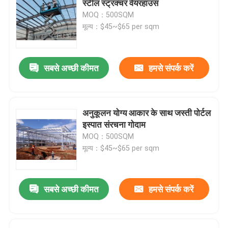
स्टील स्ट्रक्चर वेयरहाउस
MOQ：500SQM
स्टील स्ट्रक्चर ब्रिज
मूल्य：$45~$65 per sqm
फोल्डेबल कंटेनर हाउस
सबसे अच्छी कीमत
हमसे संपर्क करें
वेनलो ग्लास ग्रीनहाउस
अनुकूलन योग्य आकार के साथ जस्ती पोर्टल
फिल्म से ढका ग्रीनहाउस
इस्पात संरचना गोदाम
MOQ：500SQM
मूल्य：$45~$65 per sqm
फिल्म से ढका ग्रीनहाउस
सबसे अच्छी कीमत
हमसे संपर्क करें