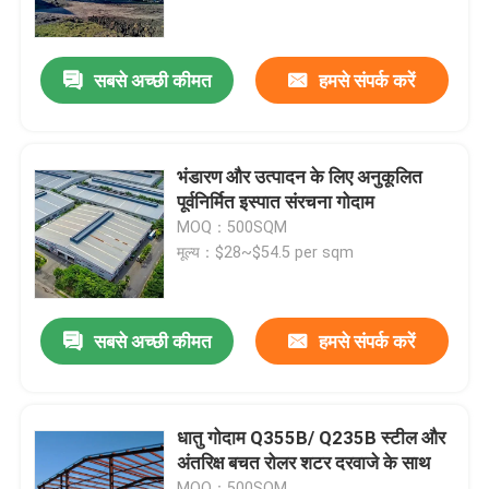
हमारे बारे में
सबसे अच्छी कीमत
हमसे संपर्क करें
कारखाना भ्रमण
भंडारण और उत्पादन के लिए अनुकूलित
गुणवत्ता नियंत्रण
पूर्वनिर्मित इस्पात संरचना गोदाम
MOQ：500SQM
मूल्य：$28~$54.5 per sqm
एक उद्धरण का अनुरोध करें
इस्पात संरचना गोदाम
सबसे अच्छी कीमत
हमसे संपर्क करें
इस्पात संरचना कार्यशाला
धातु गोदाम Q355B/ Q235B स्टील और
अंतरिक्ष बचत रोलर शटर दरवाजे के साथ
हल्के इस्पात संरचना
MOQ：500SQM