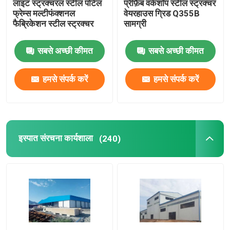
लाइट स्ट्रक्चरल स्टील पोर्टल
प्रीफ़ैब वर्कशॉप स्टील स्ट्रक्चर
फ्रेम्स मल्टीफंक्शनल
वेयरहाउस ग्रिड Q355B
फैब्रिकेशन स्टील स्ट्रक्चर
सामग्री
स्टील स्ट्रक्चर ब्रिज
सबसे अच्छी कीमत
सबसे अच्छी कीमत
फोल्डेबल कंटेनर हाउस
हमसे संपर्क करें
हमसे संपर्क करें
वेनलो ग्लास ग्रीनहाउस
फिल्म से ढका ग्रीनहाउस
इस्पात संरचना कार्यशाला
(240)
फिल्म से ढका ग्रीनहाउस