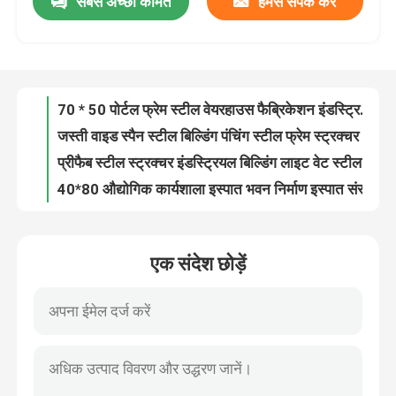
सबसे अच्छी कीमत
हमसे संपर्क करें
70 * 50 पोर्टल फ्रेम स्टील वेयरहाउस फैब्रिकेशन इंडस्ट्रियल बिल्डिंग
जस्ती वाइड स्पैन स्टील बिल्डिंग पंचिंग स्टील फ्रेम स्ट्रक्चर Q235
हमारे बारे में
प्रीफैब स्टील स्ट्रक्चर इंडस्ट्रियल बिल्डिंग लाइट वेट स्टील स्टोरेज
40*80 औद्योगिक कार्यशाला इस्पात भवन निर्माण इस्पात संरचना किट
कारखाना भ्रमण
प्रीफैब्रिकेटेड हेवी स्टील स्ट्रक्चर शॉपिंग मॉल डस्टप्रूफ आईएसओ 9 001
प्रीफैब मल्टी स्टोरी स्टील स्ट्रक्चर बिल्डिंग फायरप्रूफ आईएसओ 9 001
गुणवत्ता नियंत्रण
OEM / ODM जस्ती इस्पात संरचना प्लेटफार्म निर्माण जीबी
औद्योगिक प्रीफैब स्टील स्ट्रक्चर वेयरहाउस फ्रेम कंस्ट्रक्शन बिल्डिंग
पसंदीदा स्पेस फ्रेम स्टील स्ट्रक्चर शॉपिंग मॉल गैल्वेनाइज्ड डेकोइलिंग
एक उद्धरण का अनुरोध करें
लाइटवेट प्रीफैब स्टील विला डुप्लेक्स स्टील फ्रेम अपार्टमेंट बिल्डिंग जस्ती
एक संदेश छोड़ें
विंडप्रूफ स्टील स्ट्रक्चर शॉपिंग मॉल स्टेबिलिटी प्रीफैब प्रोफेशनल
इस्पात संरचना गोदाम
OEM / ODM लॉन्ग स्पैन स्टील स्ट्रक्चर शॉपिंग मॉल सुपरमार्केट
फ्रेम प्रीफैब कमर्शियल कंस्ट्रक्शन डेकोइलिंग स्टील स्ट्रक्चर कार शोरूम जीबी
इस्पात संरचना कार्यशाला
वेयरहाउस वर्कशॉप बिल्डिंग स्टोरेज के लिए Q355B स्टील संरचना
मजबूत प्रीफैब्रिकेटेड स्टील बिल्डिंग वेल्डिंग स्टील स्ट्रक्चर ऑफिस रेनप्रूफ
हल्के इस्पात संरचना