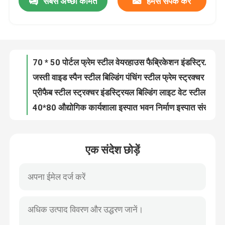
सबसे अच्छी कीमत
हमसे संपर्क करें
70 * 50 पोर्टल फ्रेम स्टील वेयरहाउस फैब्रिकेशन इंडस्ट्रियल बिल्डिंग
जस्ती वाइड स्पैन स्टील बिल्डिंग पंचिंग स्टील फ्रेम स्ट्रक्चर Q235
हमारे बारे में
प्रीफैब स्टील स्ट्रक्चर इंडस्ट्रियल बिल्डिंग लाइट वेट स्टील स्टोरेज
40*80 औद्योगिक कार्यशाला इस्पात भवन निर्माण इस्पात संरचना किट
कारखाना भ्रमण
प्रीफैब्रिकेटेड हेवी स्टील स्ट्रक्चर शॉपिंग मॉल डस्टप्रूफ आईएसओ 9 001
प्रीफैब मल्टी स्टोरी स्टील स्ट्रक्चर बिल्डिंग फायरप्रूफ आईएसओ 9 001
गुणवत्ता नियंत्रण
OEM / ODM जस्ती इस्पात संरचना प्लेटफार्म निर्माण जीबी
औद्योगिक प्रीफैब स्टील स्ट्रक्चर वेयरहाउस फ्रेम कंस्ट्रक्शन बिल्डिंग
पसंदीदा स्पेस फ्रेम स्टील स्ट्रक्चर शॉपिंग मॉल गैल्वेनाइज्ड डेकोइलिंग
एक उद्धरण का अनुरोध करें
लाइटवेट प्रीफैब स्टील विला डुप्लेक्स स्टील फ्रेम अपार्टमेंट बिल्डिंग जस्ती
एक संदेश छोड़ें
विंडप्रूफ स्टील स्ट्रक्चर शॉपिंग मॉल स्टेबिलिटी प्रीफैब प्रोफेशनल
इस्पात संरचना गोदाम
OEM / ODM लॉन्ग स्पैन स्टील स्ट्रक्चर शॉपिंग मॉल सुपरमार्केट
फ्रेम प्रीफैब कमर्शियल कंस्ट्रक्शन डेकोइलिंग स्टील स्ट्रक्चर कार शोरूम जीबी
इस्पात संरचना कार्यशाला
वेयरहाउस वर्कशॉप बिल्डिंग स्टोरेज के लिए Q355B स्टील संरचना
मजबूत प्रीफैब्रिकेटेड स्टील बिल्डिंग वेल्डिंग स्टील स्ट्रक्चर ऑफिस रेनप्रूफ
हल्के इस्पात संरचना