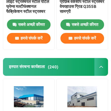
लाइट स्ट्रक्चरल स्टील पोर्टल
प्रीफ़ैब वर्कशॉप स्टील स्ट्रक्चर
फ्रेम्स मल्टीफंक्शनल
वेयरहाउस ग्रिड Q355B
फैब्रिकेशन स्टील स्ट्रक्चर
सामग्री
स्टील स्ट्रक्चर ब्रिज
सबसे अच्छी कीमत
सबसे अच्छी कीमत
फोल्डेबल कंटेनर हाउस
हमसे संपर्क करें
हमसे संपर्क करें
वेनलो ग्लास ग्रीनहाउस
फिल्म से ढका ग्रीनहाउस
इस्पात संरचना कार्यशाला
(240)
फिल्म से ढका ग्रीनहाउस