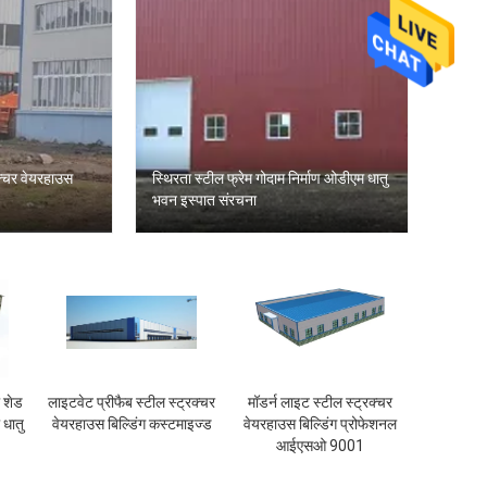
रक्चर वेयरहाउस
स्थिरता स्टील फ्रेम गोदाम निर्माण ओडीएम धातु
भवन इस्पात संरचना
ल शेड
लाइटवेट प्रीफैब स्टील स्ट्रक्चर
मॉडर्न लाइट स्टील स्ट्रक्चर
धातु
वेयरहाउस बिल्डिंग कस्टमाइज्ड
वेयरहाउस बिल्डिंग प्रोफेशनल
आईएसओ 9001