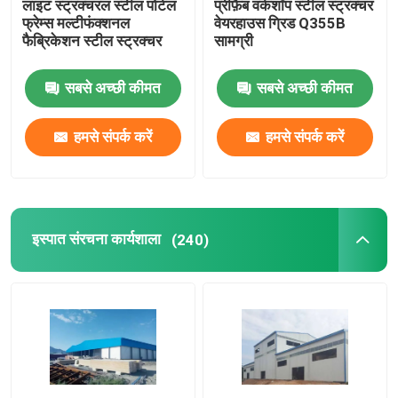
लाइट स्ट्रक्चरल स्टील पोर्टल
प्रीफ़ैब वर्कशॉप स्टील स्ट्रक्चर
फ्रेम्स मल्टीफंक्शनल
वेयरहाउस ग्रिड Q355B
फैब्रिकेशन स्टील स्ट्रक्चर
सामग्री
स्टील स्ट्रक्चर ब्रिज
सबसे अच्छी कीमत
सबसे अच्छी कीमत
फोल्डेबल कंटेनर हाउस
हमसे संपर्क करें
हमसे संपर्क करें
वेनलो ग्लास ग्रीनहाउस
फिल्म से ढका ग्रीनहाउस
इस्पात संरचना कार्यशाला
(240)
फिल्म से ढका ग्रीनहाउस