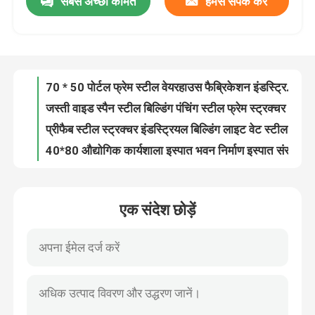
सबसे अच्छी कीमत
हमसे संपर्क करें
70 * 50 पोर्टल फ्रेम स्टील वेयरहाउस फैब्रिकेशन इंडस्ट्रियल बिल्डिंग
जस्ती वाइड स्पैन स्टील बिल्डिंग पंचिंग स्टील फ्रेम स्ट्रक्चर Q235
हमारे बारे में
प्रीफैब स्टील स्ट्रक्चर इंडस्ट्रियल बिल्डिंग लाइट वेट स्टील स्टोरेज
40*80 औद्योगिक कार्यशाला इस्पात भवन निर्माण इस्पात संरचना किट
कारखाना भ्रमण
प्रीफैब्रिकेटेड हेवी स्टील स्ट्रक्चर शॉपिंग मॉल डस्टप्रूफ आईएसओ 9 001
प्रीफैब मल्टी स्टोरी स्टील स्ट्रक्चर बिल्डिंग फायरप्रूफ आईएसओ 9 001
गुणवत्ता नियंत्रण
OEM / ODM जस्ती इस्पात संरचना प्लेटफार्म निर्माण जीबी
औद्योगिक प्रीफैब स्टील स्ट्रक्चर वेयरहाउस फ्रेम कंस्ट्रक्शन बिल्डिंग
पसंदीदा स्पेस फ्रेम स्टील स्ट्रक्चर शॉपिंग मॉल गैल्वेनाइज्ड डेकोइलिंग
एक उद्धरण का अनुरोध करें
लाइटवेट प्रीफैब स्टील विला डुप्लेक्स स्टील फ्रेम अपार्टमेंट बिल्डिंग जस्ती
एक संदेश छोड़ें
विंडप्रूफ स्टील स्ट्रक्चर शॉपिंग मॉल स्टेबिलिटी प्रीफैब प्रोफेशनल
इस्पात संरचना गोदाम
OEM / ODM लॉन्ग स्पैन स्टील स्ट्रक्चर शॉपिंग मॉल सुपरमार्केट
फ्रेम प्रीफैब कमर्शियल कंस्ट्रक्शन डेकोइलिंग स्टील स्ट्रक्चर कार शोरूम जीबी
इस्पात संरचना कार्यशाला
वेयरहाउस वर्कशॉप बिल्डिंग स्टोरेज के लिए Q355B स्टील संरचना
मजबूत प्रीफैब्रिकेटेड स्टील बिल्डिंग वेल्डिंग स्टील स्ट्रक्चर ऑफिस रेनप्रूफ
हल्के इस्पात संरचना