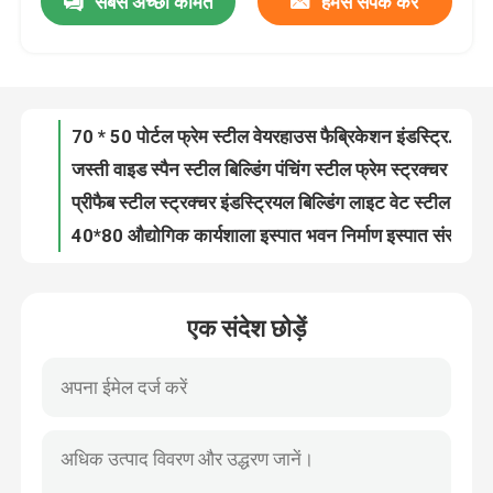
सबसे अच्छी कीमत
हमसे संपर्क करें
70 * 50 पोर्टल फ्रेम स्टील वेयरहाउस फैब्रिकेशन इंडस्ट्रियल बिल्डिंग
जस्ती वाइड स्पैन स्टील बिल्डिंग पंचिंग स्टील फ्रेम स्ट्रक्चर Q235
हमारे बारे में
प्रीफैब स्टील स्ट्रक्चर इंडस्ट्रियल बिल्डिंग लाइट वेट स्टील स्टोरेज
40*80 औद्योगिक कार्यशाला इस्पात भवन निर्माण इस्पात संरचना किट
कारखाना भ्रमण
प्रीफैब्रिकेटेड हेवी स्टील स्ट्रक्चर शॉपिंग मॉल डस्टप्रूफ आईएसओ 9 001
प्रीफैब मल्टी स्टोरी स्टील स्ट्रक्चर बिल्डिंग फायरप्रूफ आईएसओ 9 001
गुणवत्ता नियंत्रण
OEM / ODM जस्ती इस्पात संरचना प्लेटफार्म निर्माण जीबी
औद्योगिक प्रीफैब स्टील स्ट्रक्चर वेयरहाउस फ्रेम कंस्ट्रक्शन बिल्डिंग
पसंदीदा स्पेस फ्रेम स्टील स्ट्रक्चर शॉपिंग मॉल गैल्वेनाइज्ड डेकोइलिंग
एक उद्धरण का अनुरोध करें
लाइटवेट प्रीफैब स्टील विला डुप्लेक्स स्टील फ्रेम अपार्टमेंट बिल्डिंग जस्ती
एक संदेश छोड़ें
विंडप्रूफ स्टील स्ट्रक्चर शॉपिंग मॉल स्टेबिलिटी प्रीफैब प्रोफेशनल
इस्पात संरचना गोदाम
OEM / ODM लॉन्ग स्पैन स्टील स्ट्रक्चर शॉपिंग मॉल सुपरमार्केट
फ्रेम प्रीफैब कमर्शियल कंस्ट्रक्शन डेकोइलिंग स्टील स्ट्रक्चर कार शोरूम जीबी
इस्पात संरचना कार्यशाला
वेयरहाउस वर्कशॉप बिल्डिंग स्टोरेज के लिए Q355B स्टील संरचना
मजबूत प्रीफैब्रिकेटेड स्टील बिल्डिंग वेल्डिंग स्टील स्ट्रक्चर ऑफिस रेनप्रूफ
हल्के इस्पात संरचना